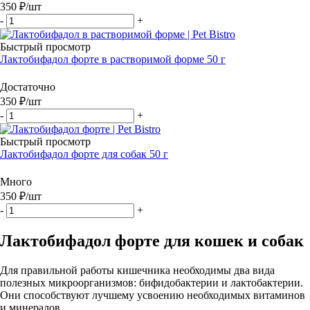
350
₽
/шт
-
+
Быстрый просмотр
Лактобифадол форте в растворимой форме 50 г
Достаточно
350
₽
/шт
-
+
Быстрый просмотр
Лактобифадол форте для собак 50 г
Много
350
₽
/шт
-
+
Лактобифадол форте для кошек и собак
Для правильной работы кишечника необходимы два вида
полезных микроорганизмов: бифидобактерии и лактобактерии.
Они способствуют лучшему усвоению необходимых витаминов
и минералов.