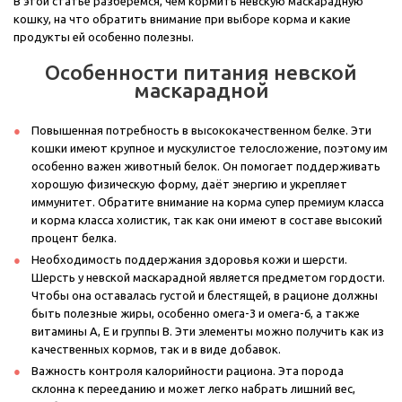
В этой статье разберемся, чем кормить невскую маскарадную
кошку, на что обратить внимание при выборе корма и какие
продукты ей особенно полезны.
Особенности питания невской
маскарадной
Повышенная потребность в высококачественном белке. Эти
кошки имеют крупное и мускулистое телосложение, поэтому им
особенно важен животный белок. Он помогает поддерживать
хорошую физическую форму, даёт энергию и укрепляет
иммунитет. Обратите внимание на корма супер премиум класса
и корма класса холистик, так как они имеют в составе высокий
процент белка.
Необходимость поддержания здоровья кожи и шерсти.
Шерсть у невской маскарадной является предметом гордости.
Чтобы она оставалась густой и блестящей, в рационе должны
быть полезные жиры, особенно омега-3 и омега-6, а также
витамины A, E и группы B. Эти элементы можно получить как из
качественных кормов, так и в виде добавок.
Важность контроля калорийности рациона. Эта порода
склонна к перееданию и может легко набрать лишний вес,