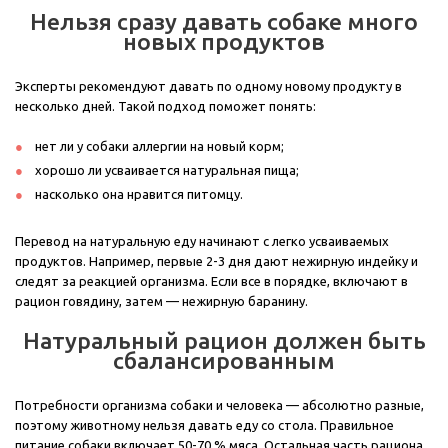
Нельзя сразу давать собаке много
новых продуктов
Эксперты рекомендуют давать по одному новому продукту в
несколько дней. Такой подход поможет понять:
нет ли у собаки аллергии на новый корм;
хорошо ли усваивается натуральная пища;
насколько она нравится питомцу.
Перевод на натуральную еду начинают с легко усваиваемых
продуктов. Например, первые 2-3 дня дают нежирную индейку и
следят за реакцией организма. Если все в порядке, включают в
рацион говядину, затем — нежирную баранину.
Натуральный рацион должен быть
сбалансированным
Потребности организма собаки и человека — абсолютно разные,
поэтому животному нельзя давать еду со стола. Правильное
питание собаки включает 50-70 % мяса. Остальная часть рациона