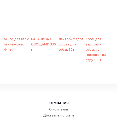
Мыло для лап с
БАРАНИНА С
Лактобифадол
Корм для
пантенолом,
ОВОЩАМИ 330
форте для
взрослых
444 мл
г
собак 50 г
собак из
говядины на
пару 500 г
КОМПАНИЯ
О компании
Доставка и оплата