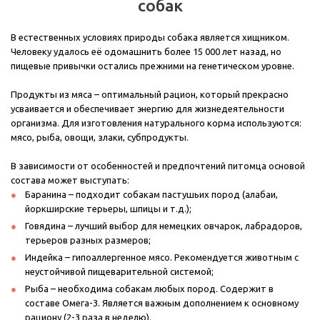
собак
В естественных условиях природы собака является хищником.
Человеку удалось её одомашнить более 15 000 лет назад, но
пищевые привычки остались прежними на генетическом уровне.
Продукты из мяса – оптимальный рацион, который прекрасно
усваивается и обеспечивает энергию для жизнедеятельности
организма. Для изготовления натурального корма используются:
мясо, рыба, овощи, злаки, субпродукты.
В зависимости от особенностей и предпочтений питомца основой
состава может выступать:
Баранина – подходит собакам пастушьих пород (алабаи,
йоркширские терьеры, шпицы и т.д.);
Говядина – лучший выбор для немецких овчарок, лабрадоров,
терьеров разных размеров;
Индейка – гипоаллергенное мясо. Рекомендуется животным с
неустойчивой пищеварительной системой;
Рыба – необходима собакам любых пород. Содержит в
составе Омега-3. Является важным дополнением к основному
рациону (2-3 раза в неделю).